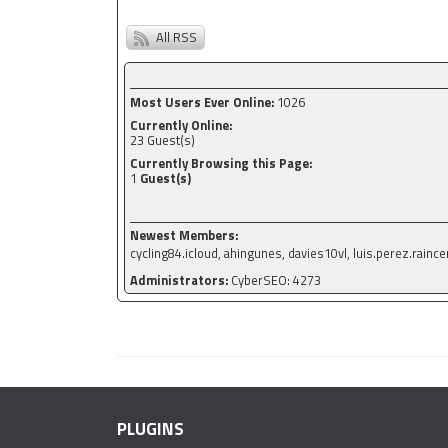
All RSS
Most Users Ever Online:
1026
Currently Online:
23
Guest(s)
Currently Browsing this Page:
1
Guest(s)
Newest Members:
cycling84.icloud, ahingunes, davies10vl, luis.perez.rainc
Administrators:
CyberSEO: 4273
PLUGINS