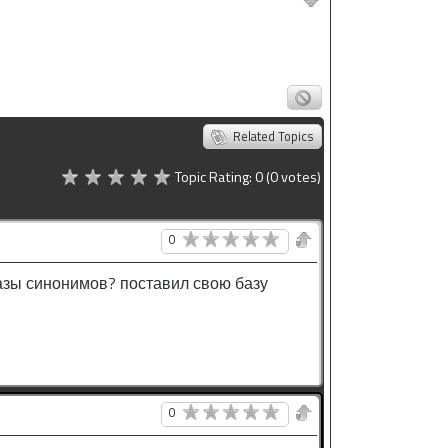
Related Topics
Topic Rating:
0
(0
votes)
0
азы синонимов? поставил свою базу
0