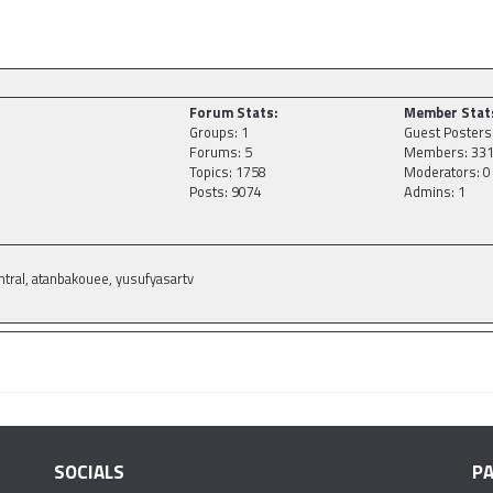
Forum Stats:
Member Stat
Groups: 1
Guest Posters
Forums: 5
Members: 33
Topics: 1758
Moderators: 0
Posts: 9074
Admins: 1
entral, atanbakouee, yusufyasartv
SOCIALS
P