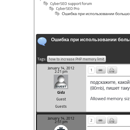
CyberSEO support forum
CyberSEO Pro
Ошибка при использовании большо
Ошибка при использовании бол
Tags:
how to increase PHP memory limit
January 14, 2012
1
2:21 pm
подскажите, како
(80mb), пишет так
Gidz
Allowed memory size
Guest
Guests
January 14, 2012
2
2:51 pm