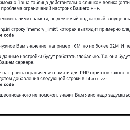
озможно Ваша таблица действительно слишком велика (опти
о проблема ограничений настроик Вашего PHP.
увеличить лимит памяти, выделяемый под каждый запущенн
hp.ini строку "memory_limit", которая выглядит примерно с
he code
ужное Вам значение, например 16M, но не более 32M. И пе
о данные настройки будут работать глобально. Т.е. они буду
Вашем сервере.
 настроить ограничения памяти для PHP скриптов какого-то
дстом добавления следующей строки в .htaccesss:
he code
ышеописанного не поможет, значит Вам явно надо задумать