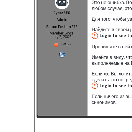
Это не ошибка. В
любом случае, эт
CyberSEO
Для того, чтобы 
Admin
Forum Posts: 4273
Найдите в своем p
Member Since:
Login to see t
July 2, 2009
Offline
Пропишите в ней н
Имейте в виду, чт
выполняемые на 
Если же Вы хотите
сделать это посре
Login to see t
Если ничего из в
синонимов.