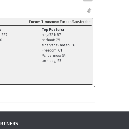
Forum Timezone:
Europe/Amsterdam
s:
Top Posters:
: 337
ninja321: 87
10
harboot: 75
s.baryshev.aoasp: 68
Freedom: 61
Pandermos: 54
tormodg: 53
ARTNERS