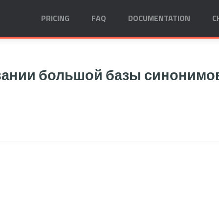
PRICING
FAQ
DOCUMENTATION
C
нии большой базы синонимов | 